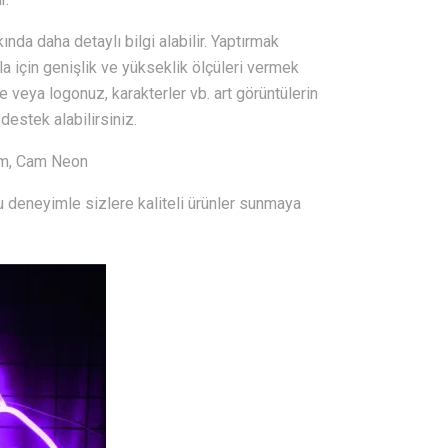
nda daha detaylı bilgi alabilir. Yaptırmak
la için genişlik ve yükseklik ölçüleri vermek
e veya logonuz, karakterler vb. art görüntülerin
 destek alabilirsiniz.
ım, Cam Neon
u deneyimle sizlere kaliteli ürünler sunmaya