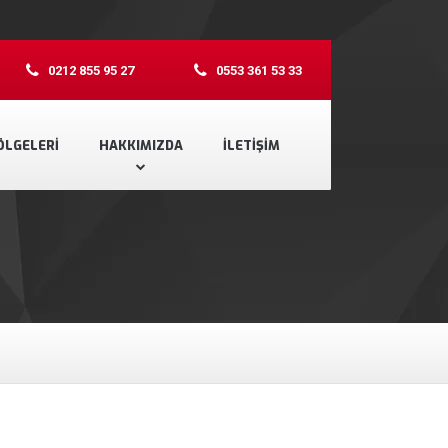
0212 855 95 27
0553 361 53 33
ÖLGELERI
HAKKIMIZDA
İLETIŞIM