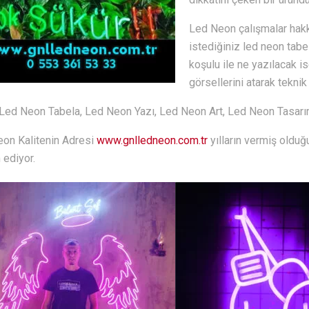
Led Neon çalışmalar hakkı
istediğiniz led neon tabe
koşulu ile ne yazılacak is
görsellerini atarak teknik
Led Neon Tabela, Led Neon Yazı, Led Neon Art, Led Neon Tasar
on Kalitenin Adresi
www.gnlledneon.com.tr
yılların vermiş olduğ
ediyor.