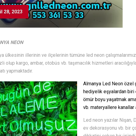
ül 28, 2023
NYA NEON
a ülkesinin illerinin ve ilçelerinin tümüne led neon çalışmalarım
li olup kargo, ambar, otobüs vb. taşımacılık hizmetleri aracılığıyl
atı yapmaktadır.
Almanya Led Neon özel gün
hediyelik eşyalardan biri 
ömür boyu yaşatmak amaç
vb. materyallere kanallar 
Led neon yazılar Nişan, 
ev dekorasyonu vb. bir ço
dikkatini çeken bir üründü