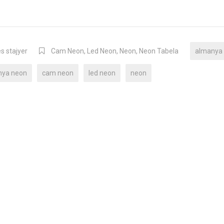
s stajyer
Cam Neon
,
Led Neon
,
Neon
,
Neon Tabela
almanya
nya neon
cam neon
led neon
neon