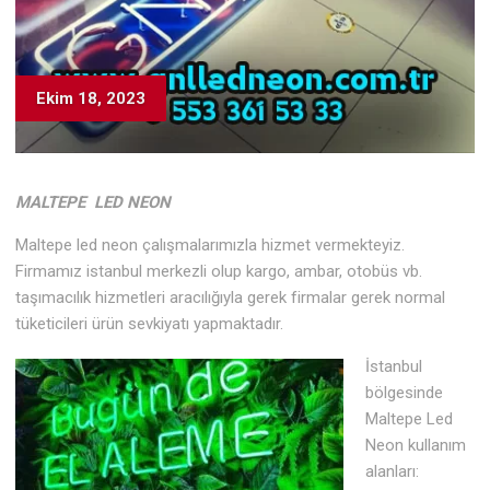
Ekim 18, 2023
MALTEPE LED NEON
Maltepe led neon çalışmalarımızla hizmet vermekteyiz.
Firmamız istanbul merkezli olup kargo, ambar, otobüs vb.
taşımacılık hizmetleri aracılığıyla gerek firmalar gerek normal
tüketicileri ürün sevkiyatı yapmaktadır.
İstanbul
bölgesinde
Maltepe Led
Neon kullanım
alanları: