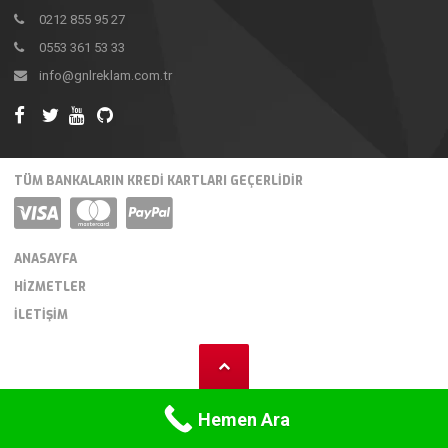
0212 855 95 27
0553 361 53 33
info@gnlreklam.com.tr
TÜM BANKALARIN KREDI KARTLARI GEÇERLIDIR
ANASAYFA
HIZMETLER
İLETIŞIM
Hemen Ara
AE SEO YAZILIM
- GNL REKLAM TABELA MATBAA DİJİTAL BASKI