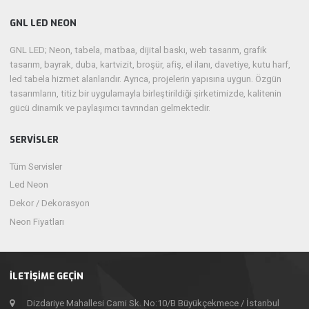
GNL LED NEON
GNL LED; Neon, tabela, matbaa, dijital baskı, web tasarım, grafik
tasarım, bayrak, duba, kartvizit, broşür, afiş, el ilanı, davetiye, kutu harf,
led tabela hizmet alanlarıdır. Ayrıca, projelerin yapısına uygun. Özgün
tasarımların, titiz bir uygulamayla birleştirildiği şirketimizde, kalitenin
gücü dinamik ve paylaşımcı tavrından gelmektedir.
SERVISLER
Tüm Servisler
Led Neon
Dekor / Dekorasyon
Neon Fiyatları
İLETIŞIME GEÇIN
Dizdariye Mahallesi Cami Sk. No:10/B Büyükçekmece / İstanbul