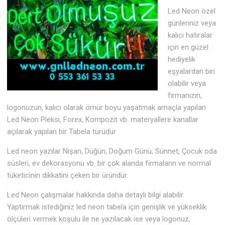
Led Neon özel
günleriniz veya
kalıcı hatıralar
için en güzel
hediyelik
eşyalardan biri
olabilir veya
firmanızın,
logonuzun, kalıcı olarak ömür boyu yaşatmak amaçla yapılan
Led Neon Pleksi, Forex, Kompozit vb. materyallere kanallar
açılarak yapılan bir Tabela türüdür.
Led neon yazılar Nişan, Düğün, Doğum Günü, Sünnet, Çocuk oda
süsleri, ev dekorasyonu vb. bir çok alanda firmaların ve normal
tüketicinin dikkatini çeken bir üründür.
Led Neon çalışmalar hakkında daha detaylı bilgi alabilir.
Yaptırmak istediğiniz led neon tabela için genişlik ve yükseklik
ölçüleri vermek koşulu ile ne yazılacak ise veya logonuz,