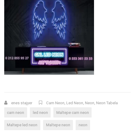
enes stajyer
Cam Neon
,
Led Neon
,
Neon
,
Neon Tabela
cam neon
led neon
Maltepe cam neon
Maltepe led neon
Maltepe neon
neon