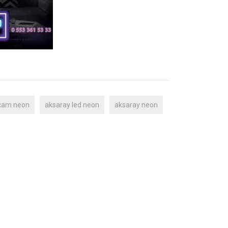
cam neon
aksaray led neon
aksaray neon