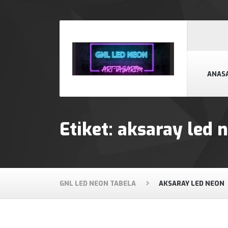
ANAS
Etiket:
aksaray led 
GNL LED NEON TABELA
AKSARAY LED NEON