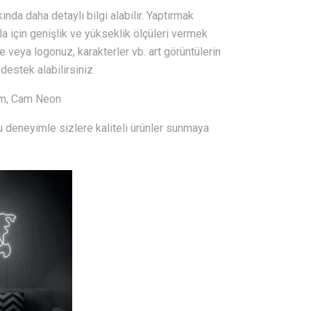
nda daha detaylı bilgi alabilir. Yaptırmak
la için genişlik ve yükseklik ölçüleri vermek
e veya logonuz, karakterler vb. art görüntülerin
 destek alabilirsiniz.
ım, Cam Neon
u deneyimle sizlere kaliteli ürünler sunmaya