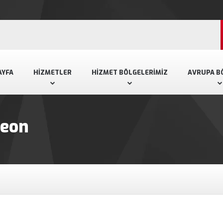
AYFA
HIZMETLER
HIZMET BÖLGELERIMIZ
AVRUPA B
neon