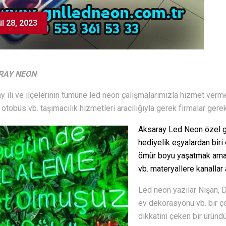
ül 28, 2023
RAY NEON
y ili ve ilçelerinin tümüne led neon çalışmalarımızla hizmet verm
 otobüs vb. taşımacılık hizmetleri aracılığıyla gerek firmalar gere
Aksaray Led Neon özel gün
hediyelik eşyalardan biri 
ömür boyu yaşatmak amaç
vb. materyallere kanallar 
Led neon yazılar Nişan, 
ev dekorasyonu vb. bir ço
dikkatini çeken bir üründü