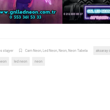
s stajyer
Cam Neon
,
Led Neon
,
Neon
,
Neon Tabela
aksaray 
neon
led neon
neon