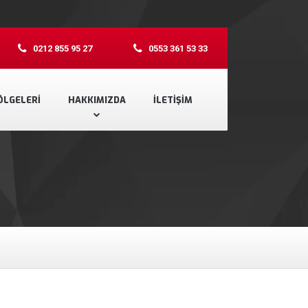
0212 855 95 27
0553 361 53 33
ÖLGELERI
HAKKIMIZDA
İLETIŞIM