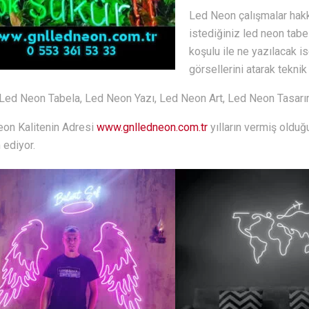
Led Neon çalışmalar hakkı
istediğiniz led neon tabe
koşulu ile ne yazılacak is
görsellerini atarak teknik
Led Neon Tabela, Led Neon Yazı, Led Neon Art, Led Neon Tasar
on Kalitenin Adresi
www.gnlledneon.com.tr
yılların vermiş olduğ
ediyor.