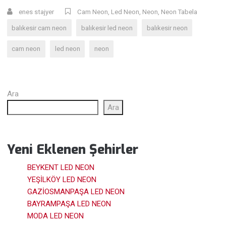
enes stajyer
Cam Neon
,
Led Neon
,
Neon
,
Neon Tabela
balıkesir cam neon
balıkesir led neon
balıkesir neon
cam neon
led neon
neon
Ara
Ara
Yeni Eklenen Şehirler
BEYKENT LED NEON
YEŞİLKÖY LED NEON
GAZİOSMANPAŞA LED NEON
BAYRAMPAŞA LED NEON
MODA LED NEON