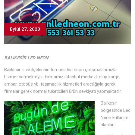
Eylül 27, 2023
BALIKESİR LED NEON
Balıkesir ili ve ilçelerinin tümüne led neon çalışmalarımızla
hizmet vermekteyiz. Firmamız istanbul merkezli olup kargo,
ambar, otobüs vb. taşımacılık hizmetleri aracılığıyla gerek
firmalar gerek normal tüketicileri ürün sevkiyatı yapmaktadır.
Balıkesir
bölgesinde Led
Neon kullanım
alanları: