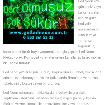
Led Neon özel
günleriniz veya
kalıcı hatıralar
için en güzel
hediyelik
eşyalardan biri
olabilir veya
firmanızın,
logonuzun,
kalıcı olarak ömür boyu yaşatmak amaçla yapılan Led Neon
Pleksi, Forex, Kompozit vb. materyallere kanallar açılarak yapılan
bir Tabela türüdür.
Led neon yazılar Nişan, Düğün, Doğum Günü, Sünnet, Çocuk oda
süsleri, ev dekorasyonu vb. bir çok alanda firmaların ve normal
tüketicinin dikkatini çeken bir üründür.
Led Neon çalışmalar hakkında daha detaylı bilgi alabilir.
Yaptırmak istediğiniz led neon tabela için genişlik ve yükseklik
ölçüleri vermek koşulu ile ne yazılacak ise veya logonuz,