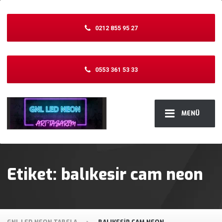
0212 855 95 27
0553 361 53 33
MENÜ
Etiket:
balıkesir cam neon