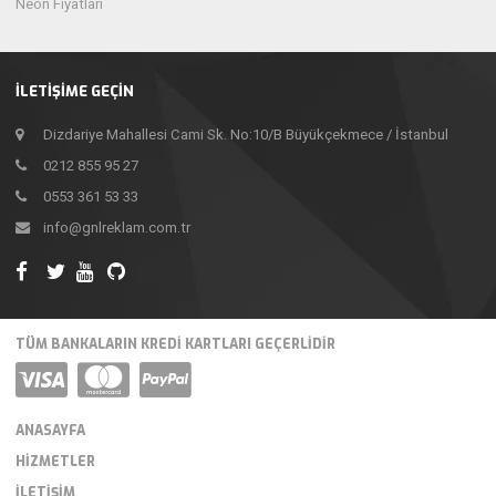
Neon Fiyatları
İLETIŞIME GEÇIN
Dizdariye Mahallesi Cami Sk. No:10/B Büyükçekmece / İstanbul
0212 855 95 27
0553 361 53 33
info@gnlreklam.com.tr
TÜM BANKALARIN KREDI KARTLARI GEÇERLIDIR
ANASAYFA
HIZMETLER
İLETIŞIM