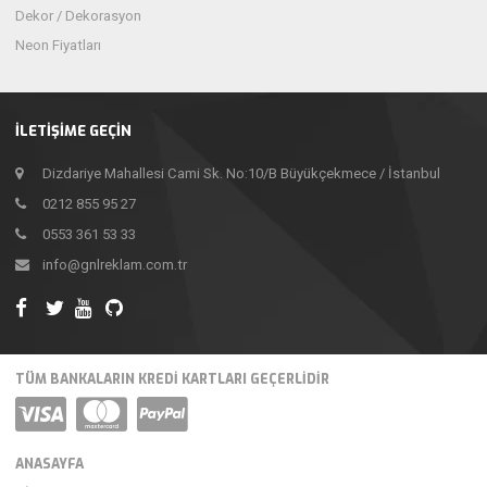
Dekor / Dekorasyon
Neon Fiyatları
İLETIŞIME GEÇIN
Dizdariye Mahallesi Cami Sk. No:10/B Büyükçekmece / İstanbul
0212 855 95 27
0553 361 53 33
info@gnlreklam.com.tr
TÜM BANKALARIN KREDI KARTLARI GEÇERLIDIR
ANASAYFA