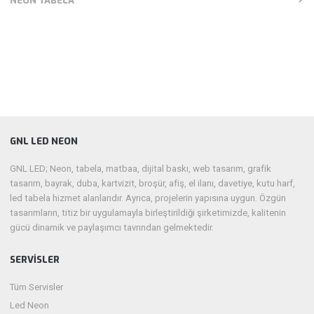
NEON TABELA
GNL LED NEON
GNL LED; Neon, tabela, matbaa, dijital baskı, web tasarım, grafik
tasarım, bayrak, duba, kartvizit, broşür, afiş, el ilanı, davetiye, kutu harf,
led tabela hizmet alanlarıdır. Ayrıca, projelerin yapısına uygun. Özgün
tasarımların, titiz bir uygulamayla birleştirildiği şirketimizde, kalitenin
gücü dinamik ve paylaşımcı tavrından gelmektedir.
SERVISLER
Tüm Servisler
Led Neon