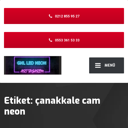
0212 855 95 27
0553 361 53 33
MENÜ
Etiket:
çanakkale cam
neon