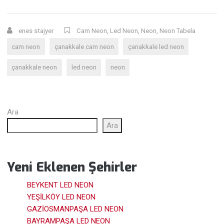
enes stajyer
Cam Neon
,
Led Neon
,
Neon
,
Neon Tabela
cam neon
çanakkale cam neon
çanakkale led neon
çanakkale neon
led neon
neon
Ara
Ara
Yeni Eklenen Şehirler
BEYKENT LED NEON
YEŞİLKÖY LED NEON
GAZİOSMANPAŞA LED NEON
BAYRAMPAŞA LED NEON