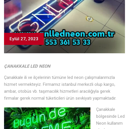
Eylül 27, 2023
ÇANAKKALE LED NEON
Çanakkale ili ve ilçelerinin tümüne led neon çalışmalarımızla
hizmet vermekteyiz. Firmamız istanbul merkezli olup kargo,
ambar, otobüs vb. taşımacılık hizmetleri aracılığıyla gerek
firmalar gerek normal tüketicileri ürün sevkiyatı yapmaktadır.
Çanakkale
bölgesinde Led
Neon kullanım