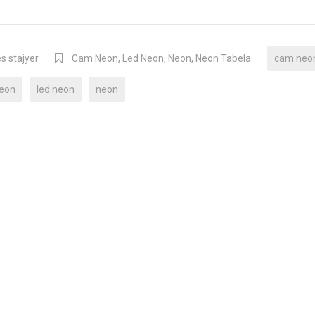
s stajyer
Cam Neon
,
Led Neon
,
Neon
,
Neon Tabela
cam neo
neon
led neon
neon