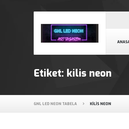
ANAS
Etiket:
kilis neon
GNL LED NEON TABELA
KILIS NEON