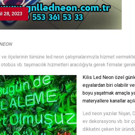
ül 28, 2023
 NEON
ili ve ilçelerinin tümüne led neon çalışmalarımızla hizmet vermekt
 otobüs vb. taşımacılık hizmetleri aracılığıyla gerek firmalar gere
Kilis Led Neon özel günler
eşyalardan biri olabilir v
boyu yaşatmak amaçla ya
materyallere kanallar açıl
Led neon yazılar Nişan, 
ev dekorasyonu vb. bir ço
dikkatini çeken bir üründü