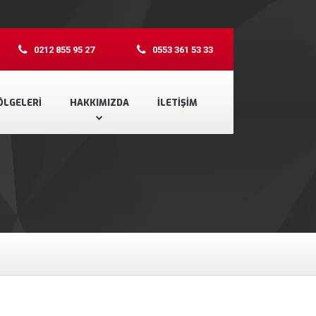
0212 855 95 27
0553 361 53 33
ÖLGELERI
HAKKIMIZDA
İLETIŞIM