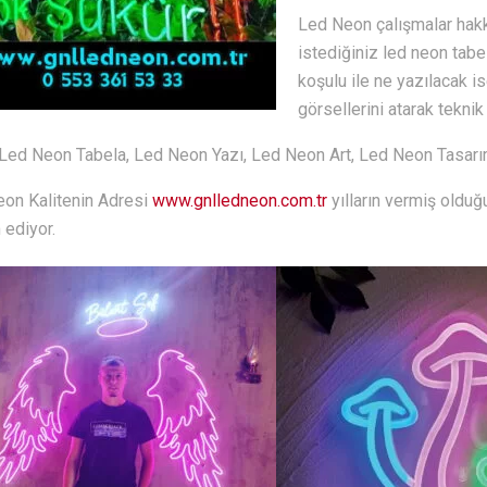
Led Neon çalışmalar hakkı
istediğiniz led neon tabe
koşulu ile ne yazılacak is
görsellerini atarak teknik
Led Neon Tabela, Led Neon Yazı, Led Neon Art, Led Neon Tasar
on Kalitenin Adresi
www.gnlledneon.com.tr
yılların vermiş olduğ
ediyor.