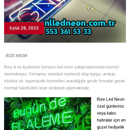
Eylül 28, 2023
RİZE NEON
Rize ili ve ilçelerinin tümüne led neon çalışmalarımızla hizmet
vermekteyiz. Firmamız istanbul merkezli olup kargo, ambar,
otobüs vb. taşımacılık hizmetleri aracılığıyla gerek firmalar gerek
normal tüketicileri ürün sevkiyatı yapmaktadır.
Rize Led Neon
özel günleriniz
veya kalıcı
hatıralar için en
güzel hediyelik