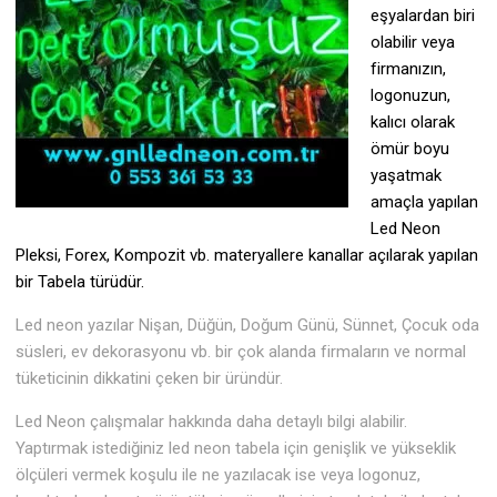
eşyalardan biri
olabilir veya
firmanızın,
logonuzun,
kalıcı olarak
ömür boyu
yaşatmak
amaçla yapılan
Led Neon
Pleksi, Forex, Kompozit vb. materyallere kanallar açılarak yapılan
bir Tabela türüdür.
Led neon yazılar Nişan, Düğün, Doğum Günü, Sünnet, Çocuk oda
süsleri, ev dekorasyonu vb. bir çok alanda firmaların ve normal
tüketicinin dikkatini çeken bir üründür.
Led Neon çalışmalar hakkında daha detaylı bilgi alabilir.
Yaptırmak istediğiniz led neon tabela için genişlik ve yükseklik
ölçüleri vermek koşulu ile ne yazılacak ise veya logonuz,