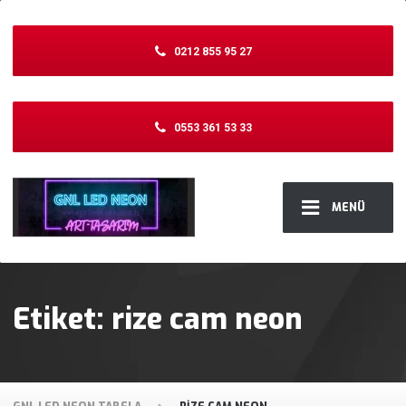
0212 855 95 27
0553 361 53 33
MENÜ
Etiket:
rize cam neon