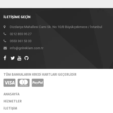
İLETIŞIME GEÇIN
Dizdariye Mahallesi Cami Sk. No:10/B Büyükçekmece / İstanbul
0212 855 95 27
0553 361 53 33
info@gnlreklam.com.tr
TÜM BANKALARIN KREDI KARTLARI GEÇERLIDIR
ANASAYFA
HIZMETLER
İLETIŞIM