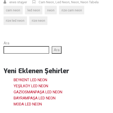
enes stajyer
Cam Neon
,
Led Neon
,
Neon
,
Neon Tabela
cam neon
led neon
neon
rize cam neon
rize led neon
rize neon
Ara
Ara
Yeni Eklenen Şehirler
BEYKENT LED NEON
YEŞİLKÖY LED NEON
GAZİOSMANPAŞA LED NEON
BAYRAMPAŞA LED NEON
MODA LED NEON