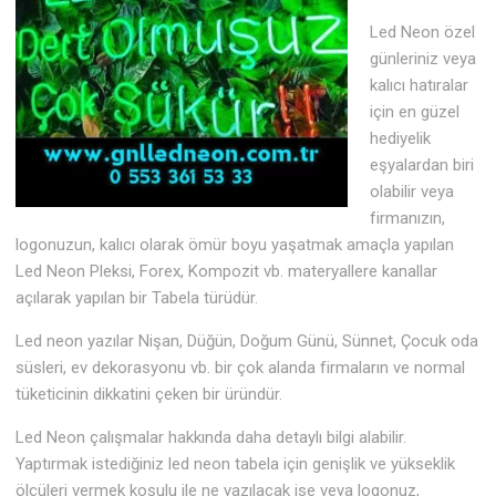
Led Neon özel
günleriniz veya
kalıcı hatıralar
için en güzel
hediyelik
eşyalardan biri
olabilir veya
firmanızın,
logonuzun, kalıcı olarak ömür boyu yaşatmak amaçla yapılan
Led Neon Pleksi, Forex, Kompozit vb. materyallere kanallar
açılarak yapılan bir Tabela türüdür.
Led neon yazılar Nişan, Düğün, Doğum Günü, Sünnet, Çocuk oda
süsleri, ev dekorasyonu vb. bir çok alanda firmaların ve normal
tüketicinin dikkatini çeken bir üründür.
Led Neon çalışmalar hakkında daha detaylı bilgi alabilir.
Yaptırmak istediğiniz led neon tabela için genişlik ve yükseklik
ölçüleri vermek koşulu ile ne yazılacak ise veya logonuz,