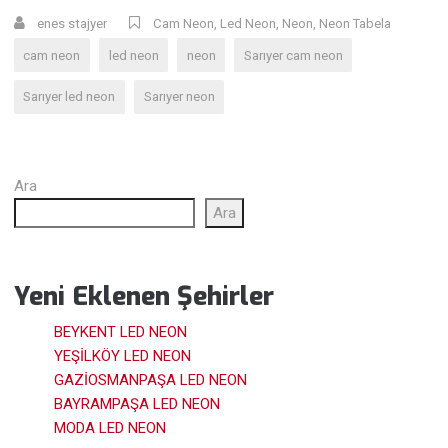
enes stajyer
Cam Neon
,
Led Neon
,
Neon
,
Neon Tabela
cam neon
led neon
neon
Sarıyer cam neon
Sarıyer led neon
Sarıyer neon
Ara
Ara
Yeni Eklenen Şehirler
BEYKENT LED NEON
YEŞİLKÖY LED NEON
GAZİOSMANPAŞA LED NEON
BAYRAMPAŞA LED NEON
MODA LED NEON