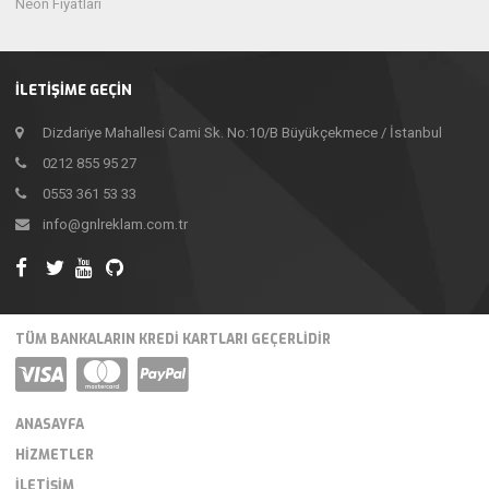
Neon Fiyatları
İLETIŞIME GEÇIN
Dizdariye Mahallesi Cami Sk. No:10/B Büyükçekmece / İstanbul
0212 855 95 27
0553 361 53 33
info@gnlreklam.com.tr
TÜM BANKALARIN KREDI KARTLARI GEÇERLIDIR
ANASAYFA
HIZMETLER
İLETIŞIM