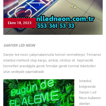
Ekim 18, 2023
SARIYER LED NEON
Sarıyer led neon çalışmalarımızla hizmet vermekteyiz. Firmamız
istanbul merkezli olup kargo, ambar, otobüs vb. taşımacılık
hizmetleri aracılığıyla gerek firmalar gerek normal tüketicileri
ürün sevkiyatı yapmaktadır.
İstanbul
bölgesinde
Sarıyer Led
Neon kullanım
alanları: